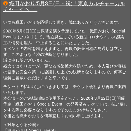
織田かおり/5月3日(日・祝)「東京カルチャーカル
チャーイベ･･･
いつも織田かおりを応援して頂き、誠にありがとうございます。
2020年5月3日(日)に振替公演を予定していた「織田かおり Special
Event」につきまして、現在発生している新型コロナウイルス感染
症の情勢を鑑み、中止することにいたしました。
イベントの内容を踏まえますと、再度の振替日程の見通しは立た
ず、このような苦渋の決断となりました。
誠に申し訳ございません。
残念ではありますが、更なる感染拡大を防ぐため、本人及びお客様
の健康と安全を第一に協議した上での決断となりますので、何卒ご
理解ご容赦いただけますと幸いです。
チケットの払い戻しにつきましては、チケット会社より再度ご案内
いたします。
本公演へのご来場の際に使用予定だった、2020年3月22日(日)開催
予定「織田かおり Special Event」の発券済みチケットは、払い戻し
をする際に必要となりますのでそのままお持ちください。
今後とも織田かおりを何卒宜しくお願い申し上げます。
＜対象となる公演＞
「織田かおり Special Event」