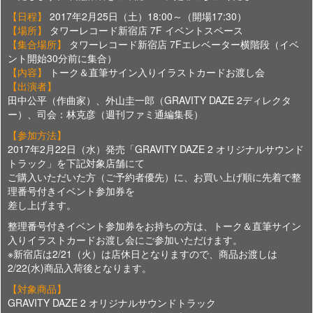
【日程】
2017年2月25日（土）18:00～（開場17:30）
【場所】
タワーレコード新宿店 7F イベントスペース
【集合場所】
タワーレコード新宿店 7Fエレベーター横階段（イベ
ント開始30分前に集合）
【内容】
トーク＆直筆サイン入りイラストカードお渡し会
【出演者】
田中公平（作曲家）、外山圭一郎（GRAVITY DAZE 2ディレクタ
ー）、司会：林克彦（週刊ファミ通編集長）
【参加方法】
2017年2月22日（水）発売「GRAVITY DAZE 2 オリジナルサウンド
トラック」を下記対象店舗にて
ご購入いただいた方（ご予約者優先）に、お買い上げ順に先着で整
理番号付きイベント参加券を
差し上げます。
整理番号付きイベント参加券をお持ちの方は、トーク＆直筆サイン
入りイラストカードお渡し会にご参加いただけます。
※新宿店は2/21（火）は店休日となりますので、商品お渡しは
2/22(水)商品入荷後となります。
【対象商品】
GRAVITY DAZE 2 オリジナルサウンドトラック