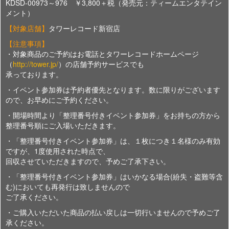
KDSD-00973～976 ￥3,800＋税（発売元：ティームエンタテイン
メント）
【対象店舗】
タワーレコード新宿店
【注意事項】
・対象商品のご予約はお電話とタワーレコードホームページ
（
http://tower.jp/
）の店舗予約サービスでも
承っております。
・イベント参加券は予約者優先となります。数に限りがございます
ので、お早めにご予約ください。
・開場時間より「整理番号付きイベント参加券」をお持ちの方から
整理番号順にご入場いただきます。
・「整理番号付きイベント参加券」は、１枚につき１名様のみ有効
ですが、1度使用された時点で、
回収させていただきますので、予めご了承下さい。
・「整理番号付きイベント参加券」はいかなる場合(紛失・盗難等含
む)においても再発行は致しませんので
ご了承ください。
・ご購入いただいた商品の払い戻しは一切行いませんので予めご了
承ください。